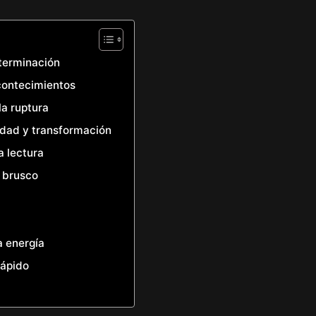
eterminación
acontecimientos
la ruptura
idad y transformación
a lectura
 brusco
a energía
rápido