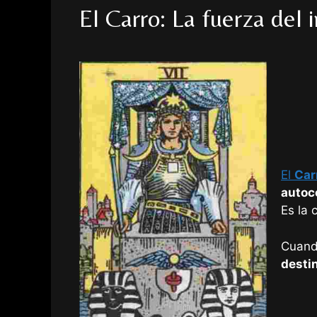
El Carro: La fuerza del 
El
Car
autoc
Es la 
Cuando
destin