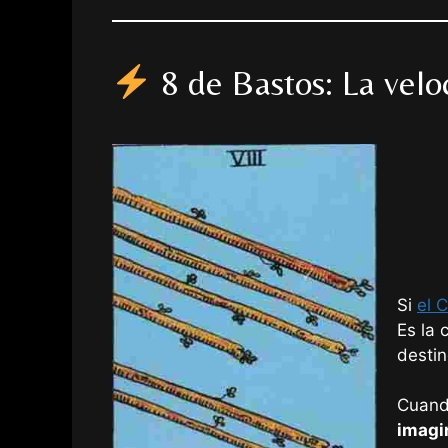
8 de Bastos: La velo
Si
el 
Es la 
destin
Cuand
imagi