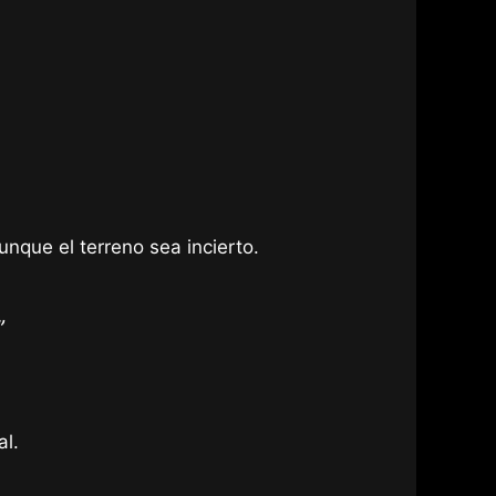
que el terreno sea incierto.
”
l.