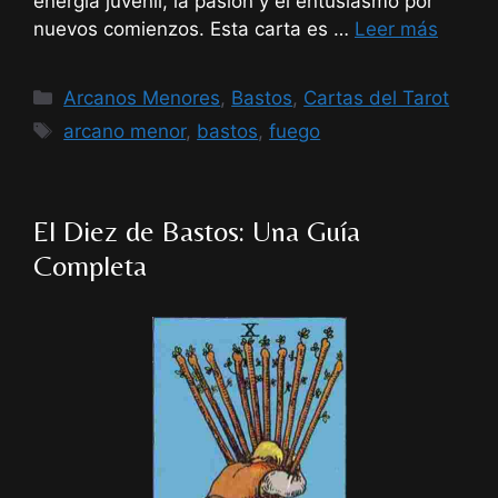
energía juvenil, la pasión y el entusiasmo por
nuevos comienzos. Esta carta es …
Leer más
Categorías
Arcanos Menores
,
Bastos
,
Cartas del Tarot
Etiquetas
arcano menor
,
bastos
,
fuego
El Diez de Bastos: Una Guía
Completa