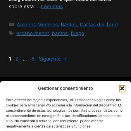
sobre esta …
Leer más
Categorías
Arcanos Menores
,
Bastos
,
Cartas del Tarot
Etiquetas
arcano menor
,
bastos
,
fuego
Página
Página
Página
1
2
…
6
Siguiente
→
Gestionar consentimiento
¿Hablamos?
Para ofrecer las mejores experiencias, utilizamos tecnologías como las
cookies para almacenar y/o acceder a la información del dispositivo. El
Contacto
consentimiento de estas tecnologías nos permitirá procesar datos como
el comportamiento de navegación o las identificaciones únicas en este
sitio. No consentir o retirar el consentimiento, puede afectar
Páginas Legales
negativamente a ciertas características y funciones.