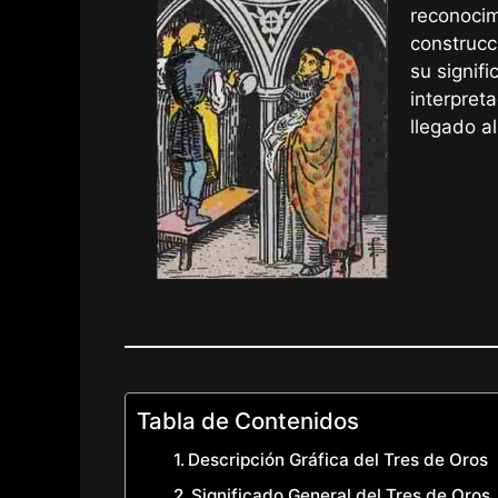
reconocim
construcc
su signifi
interpret
llegado al
Tabla de Contenidos
Descripción Gráfica del Tres de Oros
Significado General del Tres de Oros