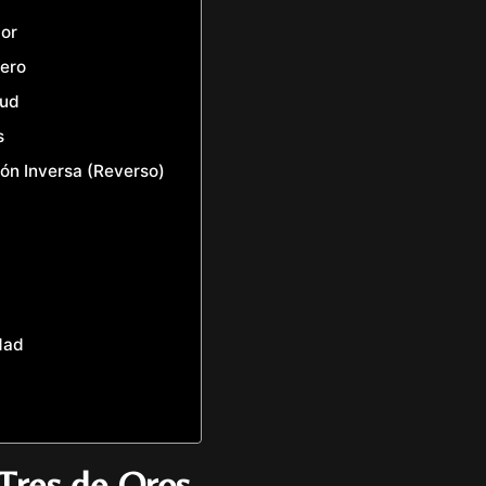
mor
nero
lud
s
ión Inversa (Reverso)
idad
 Tres de Oros