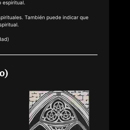
espiritual.
spirituales. También puede indicar que
iritual.
dad)
o)