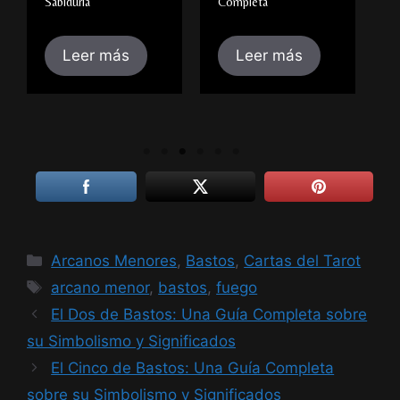
Sabiduría
Completa
C
Leer más
Leer más
Categorías
Arcanos Menores
,
Bastos
,
Cartas del Tarot
Etiquetas
arcano menor
,
bastos
,
fuego
El Dos de Bastos: Una Guía Completa sobre
su Simbolismo y Significados
El Cinco de Bastos: Una Guía Completa
sobre su Simbolismo y Significados