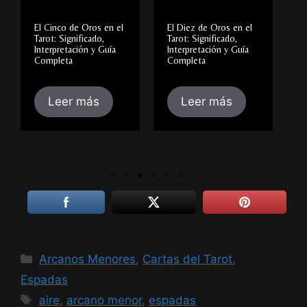
El Cinco de Oros en el
El Diez de Oros en el
E
Tarot: Significado,
Tarot: Significado,
R
Interpretación y Guía
Interpretación y Guía
I
Completa
Completa
E
Leer más
Leer más
Categorías
Arcanos Menores
,
Cartas del Tarot
,
Espadas
Etiquetas
aire
,
arcano menor
,
espadas