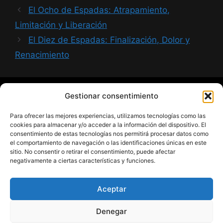
El Ocho de Espadas: Atrapamiento,
Limitación y Liberación
El Diez de Espadas: Finalización, Dolor y
Renacimiento
Gestionar consentimiento
¿Hablamos?
Para ofrecer las mejores experiencias, utilizamos tecnologías como las
cookies para almacenar y/o acceder a la información del dispositivo. El
Contacto
consentimiento de estas tecnologías nos permitirá procesar datos como
el comportamiento de navegación o las identificaciones únicas en este
sitio. No consentir o retirar el consentimiento, puede afectar
Páginas Legales
negativamente a ciertas características y funciones.
Aceptar
Aviso Legal
Política de Privacidad
Denegar