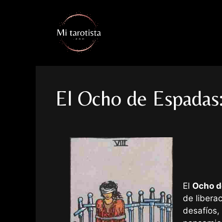
Saltar
al
contenido
El Ocho de Espadas:
El
Ocho d
de liberac
desafíos,