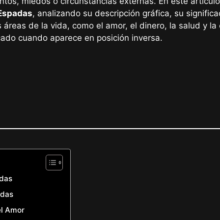
tos, miedos o circunstancias externas. En este artícul
Espadas
, analizando su descripción gráfica, su signific
s áreas de la vida, como el amor, el dinero, la salud y 
icado cuando aparece en posición inversa.
adas
adas
el Amor