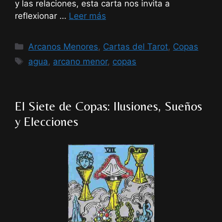
y las relaciones, esta carta nos invita a
reflexionar …
Leer más
Categorías
Arcanos Menores
,
Cartas del Tarot
,
Copas
Etiquetas
agua
,
arcano menor
,
copas
El Siete de Copas: Ilusiones, Sueños
y Elecciones